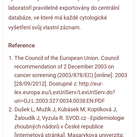
laboratoří pravidelně exportovány do centrální
databáze, ve které má každé cytologické
vyšetření svůj vlastní záznam.
Reference
The Council of the European Union. Council
recommendation of 2 December 2003 on
cancer screening (2003/878/EC) [online]. 2003
[28/09/2012]. Dostupné z:
http://eur-
lex.europa.eu/LexUriServ/LexUriServ.do?
uri=OJ:L:2003:327:0034:0038:EN:PDF
Dušek L, Mužík J, Kubásek M, Koptíková J,
Žaloudík J, Vyzula R. SVOD.cz - Epidemiologie
zhoubných nádorů v České republice
[internetová stránka]. Masarykova univerzita;