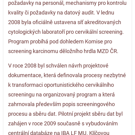
požadavky na personál, mechanismy pro kontrolu
kvality či požadavky na datový audit. V lednu
2008 byla oficiálně ustavena síť akreditovaných
cytologických laboratoří pro cervikální screening.
Program probíhá pod dohledem Komise pro
screening karcinomu děložního hrdla MZD ČR.
V roce 2008 byl schválen návrh projektové
dokumentace, která definovala procesy nezbytné
k transformaci oportunistického cervikálního
screeningu na organizovaný program a která
zahrnovala především popis screeningového
procesu a sběru dat. Pilotní projekt sběru dat byl
zahájen v roce 2009 současně s vybudováním
centrální databáze na IBA LF MU. Klíčovou