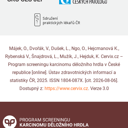
Májek, O., Dvořák, V., Dušek, L., Ngo, O., Hejcmanová K.,
Rybenská V., Šnajdrová, L., Mužík, J., Hejduk, K. Cervix.cz –
Program screeningu karcinomu děložního hrdla v České
republice [online]. Ústav zdravotnických informací a
statistiky ČR, 2025. ISSN 1804-087X. [cit. 2026-08-06].
Dostupný z:
https://www.cervix.cz
. Verze 3.0