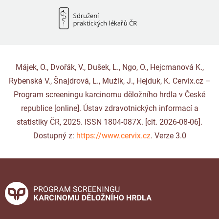
Májek, O., Dvořák, V., Dušek, L., Ngo, O., Hejcmanová K.,
Rybenská V., Šnajdrová, L., Mužík, J., Hejduk, K. Cervix.cz –
Program screeningu karcinomu děložního hrdla v České
republice [online]. Ústav zdravotnických informací a
statistiky ČR, 2025. ISSN 1804-087X. [cit. 2026-08-06].
Dostupný z:
https://www.cervix.cz
. Verze 3.0