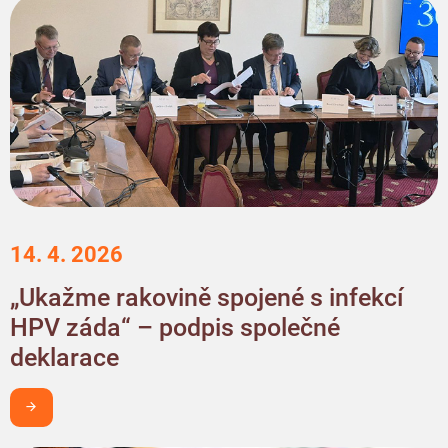
14. 4. 2026
„Ukažme rakovině spojené s infekcí
HPV záda“ – podpis společné
deklarace
Chci být v obraze