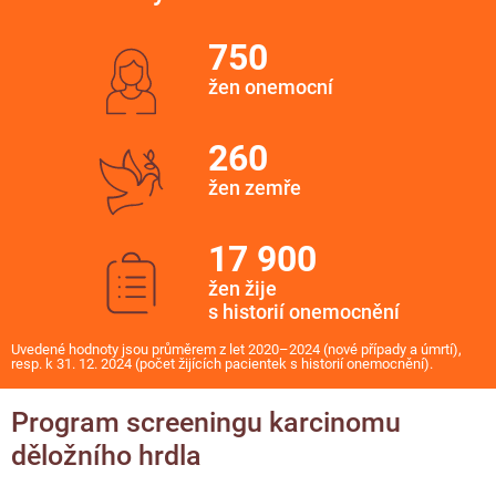
750
žen onemocní
260
žen zemře
17 900
žen žije
s historií onemocnění
Uvedené hodnoty jsou průměrem z let 2020–2024 (nové případy a úmrtí),
resp. k 31. 12. 2024 (počet žijících pacientek s historií onemocnění).
Program screeningu karcinomu
děložního hrdla