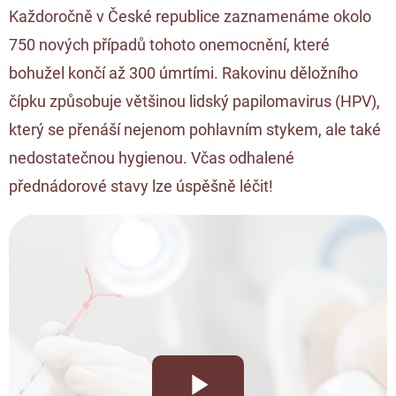
Každoročně v České republice zaznamenáme okolo
750 nových případů tohoto onemocnění, které
bohužel končí až 300 úmrtími. Rakovinu děložního
čípku způsobuje většinou lidský papilomavirus (HPV),
který se přenáší nejenom pohlavním stykem, ale také
nedostatečnou hygienou. Včas odhalené
přednádorové stavy lze úspěšně léčit!