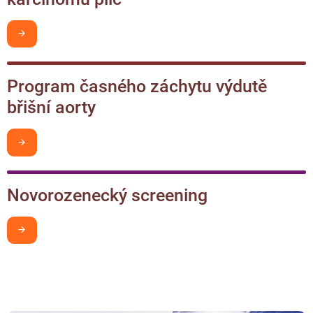
Chci být v obraze
Program časného záchytu výdutě
břišní aorty
Chci být v obraze
Novorozenecký screening
Chci být v obraze