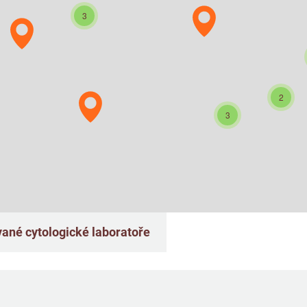
3
2
3
ané cytologické laboratoře