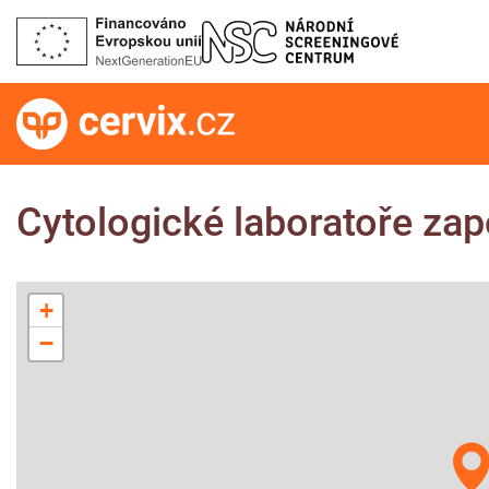
Cytologické laboratoře za
+
−