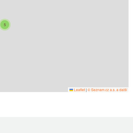
5
Leaflet
|
© Seznam.cz a.s. a další