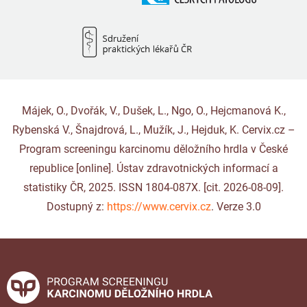
Májek, O., Dvořák, V., Dušek, L., Ngo, O., Hejcmanová K.,
Rybenská V., Šnajdrová, L., Mužík, J., Hejduk, K. Cervix.cz –
Program screeningu karcinomu děložního hrdla v České
republice [online]. Ústav zdravotnických informací a
statistiky ČR, 2025. ISSN 1804-087X. [cit. 2026-08-09].
Dostupný z:
https://www.cervix.cz
. Verze 3.0