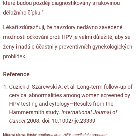
které budou později diagnostikovány s rakovinou
děložního čípku.“
Lékaři zdůrazňují, že navzdory nedávno zavedené
možnosti očkování proti HPV je velmi důležité, aby se
ženy i nadále účastnily preventivních gynekologických
prohlídek.
Reference
Cuzick J, Szarewski A, et al. Long‐term follow‐up of
cervical abnormalities among women screened by
HPV testing and cytology—Results from the
Hammersmith study.
International Journal of
Cancer
2008. doi:
10.1002/ijc.23339
klíčová slova:
lidský papilomavirus
,
HPV
,
cervikální screening