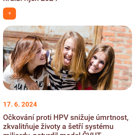
Chci být v obraze
17. 6. 2024
Očkování proti HPV snižuje úmrtnost,
zkvalitňuje životy a šetří systému