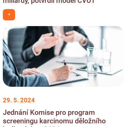
miliardy, potvrdil model ČVUT
Chci být v obraze
29. 5. 2024
Jednání Komise pro program
screeningu karcinomu děložního