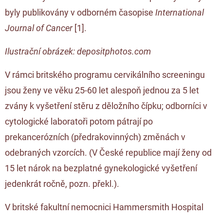
byly publikovány v odborném časopise
International
Journal of Cancer
[
1
].
Ilustrační obrázek: depositphotos.com
V rámci britského programu cervikálního screeningu
jsou ženy ve věku 25-60 let alespoň jednou za 5 let
zvány k vyšetření stěru z děložního čípku; odborníci v
cytologické laboratoři potom pátrají po
prekancerózních (předrakovinných) změnách v
odebraných vzorcích. (V České republice mají ženy od
15 let nárok na bezplatné gynekologické vyšetření
jedenkrát ročně, pozn. překl.).
V britské fakultní nemocnici Hammersmith Hospital