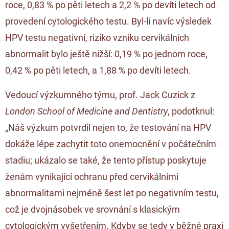
roce, 0,83 % po pěti letech a 2,2 % po devíti letech od
provedení cytologického testu. Byl-li navíc výsledek
HPV testu negativní, riziko vzniku cervikálních
abnormalit bylo ještě nižší: 0,19 % po jednom roce,
0,42 % po pěti letech, a 1,88 % po devíti letech.
Vedoucí výzkumného týmu, prof. Jack Cuzick z
London School of Medicine and Dentistry
, podotknul:
„Náš výzkum potvrdil nejen to, že testování na HPV
dokáže lépe zachytit toto onemocnění v počátečním
stadiu; ukázalo se také, že tento přístup poskytuje
ženám vynikající ochranu před cervikálními
abnormalitami nejméně šest let po negativním testu,
což je dvojnásobek ve srovnání s klasickým
cytologickým vyšetřením. Kdyby se tedy v běžné praxi