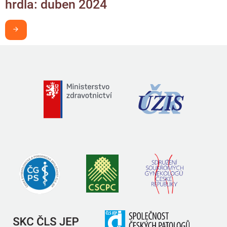
hrdla: duben 2024
Chci být v obraze