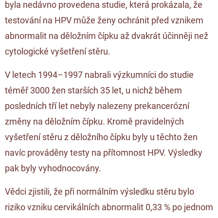
byla nedávno provedena studie, která prokázala, že
testování na HPV může ženy ochránit před vznikem
abnormalit na děložním čípku až dvakrát účinněji než
cytologické vyšetření stěru.
V letech 1994–1997 nabrali výzkumníci do studie
téměř 3000 žen starších 35 let, u nichž během
posledních tří let nebyly nalezeny prekancerózní
změny na děložním čípku. Kromě pravidelných
vyšetření stěru z děložního čípku byly u těchto žen
navíc prováděny testy na přítomnost HPV. Výsledky
pak byly vyhodnocovány.
Vědci zjistili, že při normálním výsledku stěru bylo
riziko vzniku cervikálních abnormalit 0,33 % po jednom