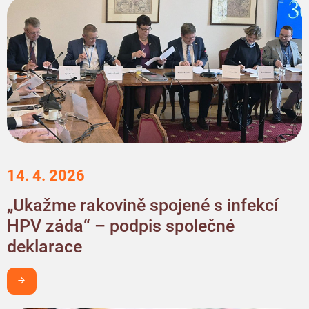
14. 4. 2026
„Ukažme rakovině spojené s infekcí
HPV záda“ – podpis společné
deklarace
Chci být v obraze