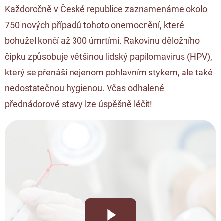
Každoročně v České republice zaznamenáme okolo
750 nových případů tohoto onemocnění, které
bohužel končí až 300 úmrtími. Rakovinu děložního
čípku způsobuje většinou lidský papilomavirus (HPV),
který se přenáší nejenom pohlavním stykem, ale také
nedostatečnou hygienou. Včas odhalené
přednádorové stavy lze úspěšně léčit!