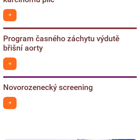
Chci být v obraze
Program časného záchytu výdutě
břišní aorty
Chci být v obraze
Novorozenecký screening
Chci být v obraze