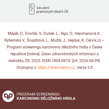
Májek, O., Dvořák, V., Dušek, L., Ngo, O., Hejcmanová K.,
Rybenská V., Šnajdrová, L., Mužík, J., Hejduk, K. Cervix.cz –
Program screeningu karcinomu děložního hrdla v České
republice [online]. Ústav zdravotnických informací a
statistiky ČR, 2025. ISSN 1804-087X. [cit. 2026-08-09].
Dostupný z:
https://www.cervix.cz
. Verze 3.0