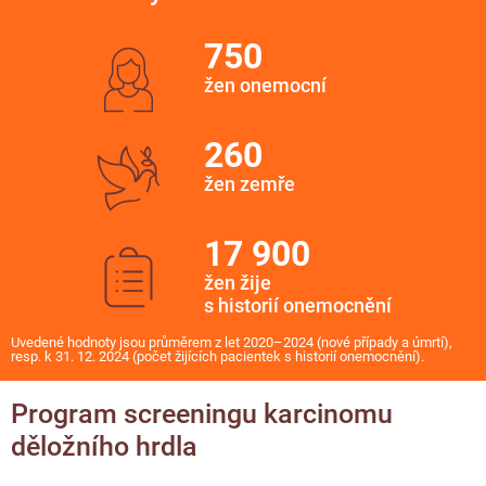
750
žen onemocní
260
žen zemře
17 900
žen žije
s historií onemocnění
Uvedené hodnoty jsou průměrem z let 2020–2024 (nové případy a úmrtí),
resp. k 31. 12. 2024 (počet žijících pacientek s historií onemocnění).
Program screeningu karcinomu
děložního hrdla