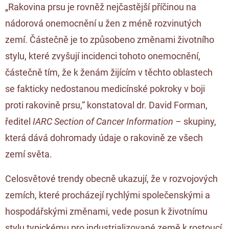
„Rakovina prsu je rovněž nejčastější příčinou na
nádorová onemocnění u žen z méně rozvinutých
zemí. Částečně je to způsobeno změnami životního
stylu, které zvyšují incidenci tohoto onemocnění,
částečně tím, že k ženám žijícím v těchto oblastech
se fakticky nedostanou medicínské pokroky v boji
proti rakovině prsu,“ konstatoval dr. David Forman,
ředitel
IARC Section of Cancer Information
– skupiny,
která dává dohromady údaje o rakovině ze všech
zemí světa.
Celosvětové trendy obecně ukazují, že v rozvojových
zemích, které procházejí rychlými společenskými a
hospodářskými změnami, vede posun k životnímu
stylu typickému pro industrializované země k rostoucí