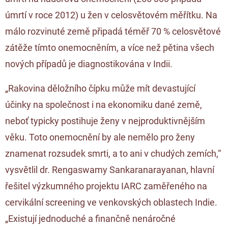
úmrtí v roce 2012) u žen v celosvětovém měřítku. Na
málo rozvinuté země připadá téměř 70 % celosvětové
zátěže tímto onemocněním, a více než pětina všech
nových případů je diagnostikována v Indii.
„Rakovina děložního čípku může mít devastující
účinky na společnost i na ekonomiku dané země,
neboť typicky postihuje ženy v nejproduktivnějším
věku. Toto onemocnění by ale nemělo pro ženy
znamenat rozsudek smrti, a to ani v chudých zemích,“
vysvětlil dr. Rengaswamy Sankaranarayanan, hlavní
řešitel výzkumného projektu IARC zaměřeného na
cervikální screening ve venkovských oblastech Indie.
„Existují jednoduché a finančně nenáročné