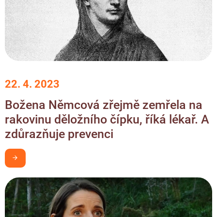
22. 4. 2023
Božena Němcová zřejmě zemřela na
rakovinu děložního čípku, říká lékař. A
zdůrazňuje prevenci
Chci být v obraze