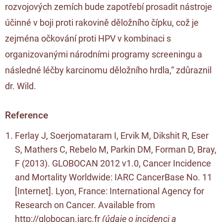
rozvojových zemích bude zapotřebí prosadit nástroje
účinné v boji proti rakovině děložního čípku, což je
zejména očkování proti HPV v kombinaci s
organizovanými národními programy screeningu a
následné léčby karcinomu děložního hrdla,“ zdůraznil
dr. Wild.
Reference
Ferlay J, Soerjomataram I, Ervik M, Dikshit R, Eser
S, Mathers C, Rebelo M, Parkin DM, Forman D, Bray,
F (2013). GLOBOCAN 2012 v1.0, Cancer Incidence
and Mortality Worldwide: IARC CancerBase No. 11
[Internet]. Lyon, France: International Agency for
Research on Cancer. Available from
http://globocan.iarc.fr
(údaje o incidenci a