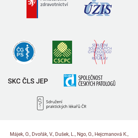
Májek, O., Dvořák, V., Dušek, L., Ngo, O., Hejcmanová K.,