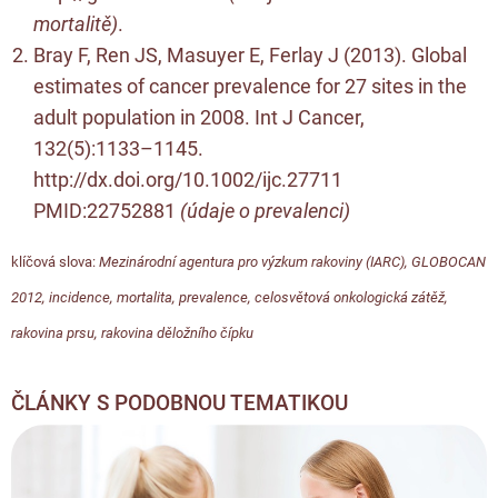
mortalitě)
.
Bray F, Ren JS, Masuyer E, Ferlay J (2013). Global
estimates of cancer prevalence for 27 sites in the
adult population in 2008. Int J Cancer,
132(5):1133–1145.
http://dx.doi.org/10.1002/ijc.27711
PMID:22752881
(údaje o prevalenci)
klíčová slova:
Mezinárodní agentura pro výzkum rakoviny (IARC)
,
GLOBOCAN
2012
,
incidence
,
mortalita
,
prevalence
,
celosvětová onkologická zátěž
,
rakovina prsu
,
rakovina děložního čípku
ČLÁNKY S PODOBNOU TEMATIKOU