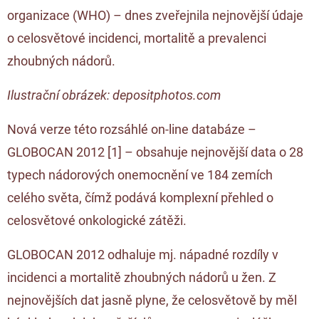
organizace (WHO) – dnes zveřejnila nejnovější údaje
o celosvětové incidenci, mortalitě a prevalenci
zhoubných nádorů.
Ilustrační obrázek: depositphotos.com
Nová verze této rozsáhlé on-line databáze –
GLOBOCAN 2012 [
1
] – obsahuje nejnovější data o 28
typech nádorových onemocnění ve 184 zemích
celého světa, čímž podává komplexní přehled o
celosvětové onkologické zátěži.
GLOBOCAN 2012 odhaluje mj. nápadné rozdíly v
incidenci a mortalitě zhoubných nádorů u žen. Z
nejnovějších dat jasně plyne, že celosvětově by měl