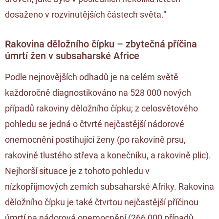
dosaženo v rozvinutějších částech světa.“
Rakovina děložního čípku – zbytečná příčina
úmrtí žen v subsaharské Africe
Podle nejnovějších odhadů je na celém světě
každoročně diagnostikováno na 528 000 nových
případů rakoviny děložního čípku; z celosvětového
pohledu se jedná o čtvrté nejčastější nádorové
onemocnění postihující ženy (po rakovině prsu,
rakovině tlustého střeva a konečníku, a rakovině plic).
Nejhorší situace je z tohoto pohledu v
nízkopříjmových zemích subsaharské Afriky. Rakovina
děložního čípku je také čtvrtou nejčastější příčinou
úmrtí na nádorová onemocnění (266 000 případů