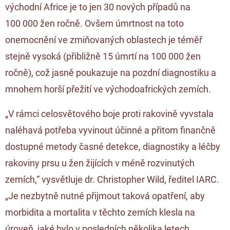
východní Africe je to jen 30 nových případů na
100 000 žen ročně. Ovšem úmrtnost na toto
onemocnění ve zmiňovaných oblastech je téměř
stejně vysoká (přibližně 15 úmrtí na 100 000 žen
ročně), což jasně poukazuje na pozdní diagnostiku a
mnohem horší přežití ve východoafrických zemích.
„V rámci celosvětového boje proti rakovině vyvstala
naléhavá potřeba vyvinout účinné a přitom finančně
dostupné metody časné detekce, diagnostiky a léčby
rakoviny prsu u žen žijících v méně rozvinutých
zemích,“ vysvětluje dr. Christopher Wild, ředitel IARC.
„Je nezbytně nutné přijmout taková opatření, aby
morbidita a mortalita v těchto zemích klesla na
úroveň, jaké bylo v posledních několika letech