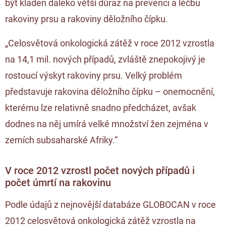
být kladen daleko větší důraz na prevenci a léčbu
rakoviny prsu a rakoviny děložního čípku.
„Celosvětová onkologická zátěž v roce 2012 vzrostla
na 14,1 mil. nových případů, zvláště znepokojivý je
rostoucí výskyt rakoviny prsu. Velký problém
představuje rakovina děložního čípku – onemocnění,
kterému lze relativně snadno předcházet, avšak
dodnes na něj umírá velké množství žen zejména v
zemích subsaharské Afriky.“
V roce 2012 vzrostl počet nových případů i
počet úmrtí na rakovinu
Podle údajů z nejnovější databáze GLOBOCAN v roce
2012 celosvětová onkologická zátěž vzrostla na