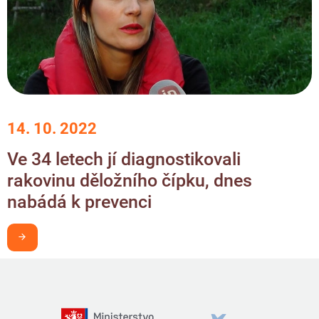
14. 10. 2022
Ve 34 letech jí diagnostikovali
rakovinu děložního čípku, dnes
nabádá k prevenci
Chci být v obraze