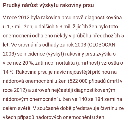
Prudký nárůst výskytu rakoviny prsu
V roce 2012 byla rakovina prsu nově diagnostikována
u 1,7 mil. žen; u dalších 6,3 mil. žijících žen bylo toto
onemocnění odhaleno někdy v průběhu předchozích 5
let. Ve srovnání s odhady za rok 2008 (GLOBOCAN
2008) se incidence (výskyt) rakoviny prsu zvýšila o
více než 20 %, zatímco mortalita (úmrtnost) vzrostla o
14 %. Rakovina prsu je navíc nejčastější příčinou na
nádorová onemocnění u žen (522 000 případů úmrtí v
roce 2012) a zároveň nejčastěji diagnostikovaným
nádorovým onemocnění u žen ve 140 ze 184 zemí na
celém světě. V současné době představuje čtvrtinu ze
všech případů nádorových onemocnění u žen.