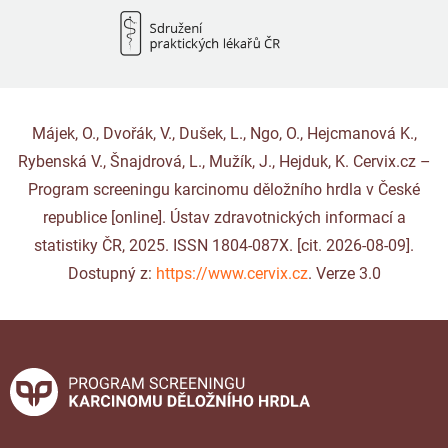
Májek, O., Dvořák, V., Dušek, L., Ngo, O., Hejcmanová K.,
Rybenská V., Šnajdrová, L., Mužík, J., Hejduk, K. Cervix.cz –
Program screeningu karcinomu děložního hrdla v České
republice [online]. Ústav zdravotnických informací a
statistiky ČR, 2025. ISSN 1804-087X. [cit. 2026-08-09].
Dostupný z:
https://www.cervix.cz
. Verze 3.0