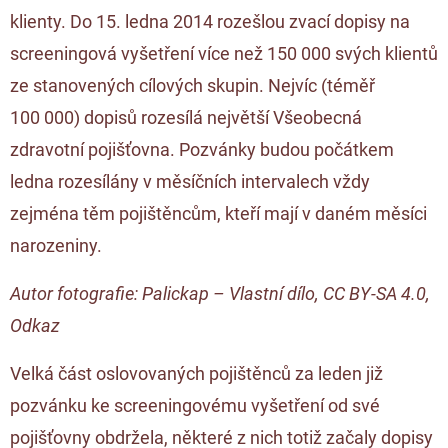
klienty. Do 15. ledna 2014 rozešlou zvací dopisy na
screeningová vyšetření více než 150 000 svých klientů
ze stanovených cílových skupin. Nejvíc (téměř
100 000) dopisů rozesílá největší Všeobecná
zdravotní pojišťovna. Pozvánky budou počátkem
ledna rozesílány v měsíčních intervalech vždy
zejména těm pojištěncům, kteří mají v daném měsíci
narozeniny.
Autor fotografie:
Palickap
–
Vlastní dílo
,
CC BY-SA 4.0
,
Odkaz
Velká část oslovovaných pojištěnců za leden již
pozvánku ke screeningovému vyšetření od své
pojišťovny obdržela, některé z nich totiž začaly dopisy