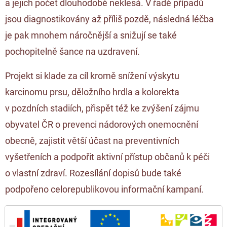
a jejich počet dlouhodobě neklesá. V řadě případů
jsou diagnostikovány až příliš pozdě, následná léčba
je pak mnohem náročnější a snižují se také
pochopitelně šance na uzdravení.
Projekt si klade za cíl kromě snížení výskytu
karcinomu prsu, děložního hrdla a kolorekta
v pozdních stadiích, přispět též ke zvýšení zájmu
obyvatel ČR o prevenci nádorových onemocnění
obecně, zajistit větší účast na preventivních
vyšetřeních a podpořit aktivní přístup občanů k péči
o vlastní zdraví. Rozesílání dopisů bude také
podpořeno celorepublikovou informační kampaní.