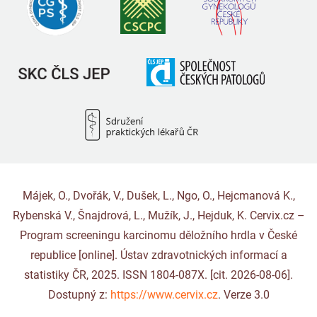
Májek, O., Dvořák, V., Dušek, L., Ngo, O., Hejcmanová K.,
Rybenská V., Šnajdrová, L., Mužík, J., Hejduk, K. Cervix.cz –
Program screeningu karcinomu děložního hrdla v České
republice [online]. Ústav zdravotnických informací a
statistiky ČR, 2025. ISSN 1804-087X. [cit. 2026-08-06].
Dostupný z:
https://www.cervix.cz
. Verze 3.0