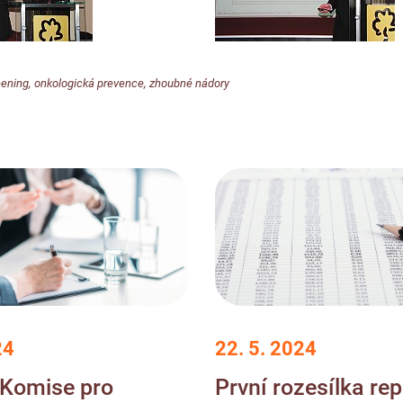
eening
,
onkologická prevence
,
zhoubné nádory
24
22. 5. 2024
 Komise pro
První rozesílka re