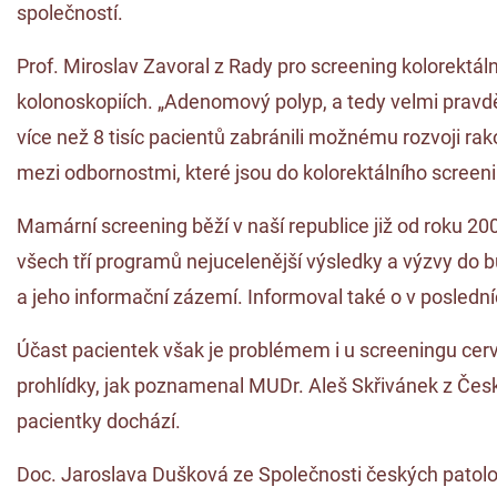
společností.
Prof. Miroslav Zavoral z Rady pro screening kolorektá
kolonoskopiích. „Adenomový polyp, a tedy velmi pravd
více než 8 tisíc pacientů zabránili možnému rozvoji rak
mezi odbornostmi, které jsou do kolorektálního screen
Mamární screening běží v naší republice již od roku 2
všech tří programů nejucelenější výsledky a výzvy do b
a jeho informační zázemí. Informoval také o v posledníc
Účast pacientek však je problémem i u screeningu cervi
prohlídky, jak poznamenal MUDr. Aleš Skřivánek z České
pacientky dochází.
Doc. Jaroslava Dušková ze Společnosti českých patolog