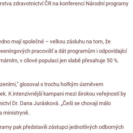
erstva zdravotnictví ČR na konferenci Národní programy
edno mají společné – velkou zásluhu na tom, že
creeningových pracovišť a dát programům i odpovídající
árním, v cílové populaci jen slabě přesahuje 50 %.
řízeními,“ glosoval s trochu hořkým úsměvem
k. K intenzivnější kampani mezi širokou veřejností by
nictví Dr. Dana Jurásková. „Češi se chovají málo
la ministryně.
gramy pak představili zástupci jednotlivých odborných