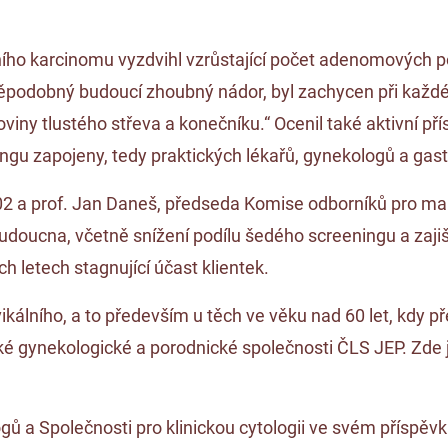
lního karcinomu vyzdvihl vzrůstající počet adenomových p
ěpodobný budoucí zhoubný nádor, byl zachycen při každé 
oviny tlustého střeva a konečníku.“ Ocenil také aktivní př
ingu zapojeny, tedy praktických lékařů, gynekologů a gas
002 a prof. Jan Daneš, předseda Komise odborníků pro ma
udoucna, včetně snížení podílu šedého screeningu a zajiš
h letech stagnující účast klientek.
kálního, a to především u těch ve věku nad 60 let, kdy p
 gynekologické a porodnické společnosti ČLS JEP. Zde je t
ů a Společnosti pro klinickou cytologii ve svém příspěv