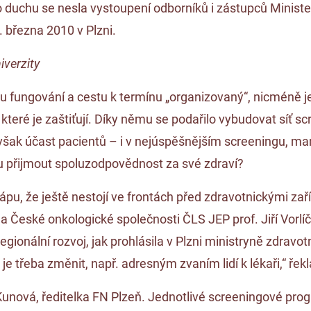
to duchu se nesla vystoupení odborníků i zástupců Minist
 března 2010 v Plzni.
iverzity
 fungování a cestu k termínu „organizovaný“, nicméně j
které je zaštiťují. Díky němu se podařilo vybudovat síť s
ak účast pacientů – i v nejúspěšnějším screeningu, mam
u přijmout spoluzodpovědnost za své zdraví?
u, že ještě nestojí ve frontách před zdravotnickými za
České onkologické společnosti ČLS JEP prof. Jiří Vorlíče
gionální rozvoj, jak prohlásila v Plzni ministryně zdravot
 je třeba změnit, např. adresným zvaním lidí k lékaři,“ řek
Kunová, ředitelka FN Plzeň. Jednotlivé screeningové pro