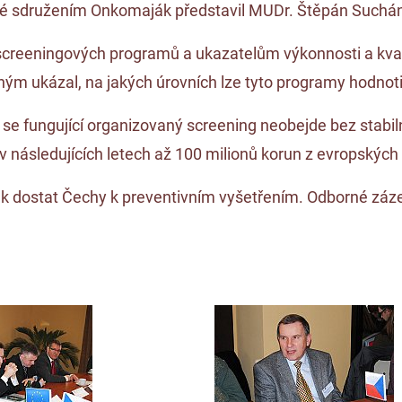
né sdružením Onkomaják představil MUDr. Štěpán Sucháne
creeningových programů a ukazatelům výkonnosti a kval
mným ukázal, na jakých úrovních lze tyto programy hodnoti
í se fungující organizovaný screening neobejde bez stabi
t v následujících letech až 100 milionů korun z evropských
ak dostat Čechy k preventivním vyšetřením. Odborné záze