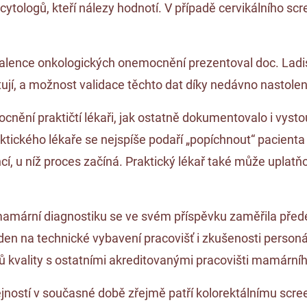
ologů, kteří nálezy hodnotí. V případě cervikálního scre
lence onkologických onemocnění prezentoval doc. Ladisla
tují, a možnost validace těchto dat díky nedávno nastolen
ocnění praktičtí lékaři, jak ostatně dokumentovalo i vyst
ktického lékaře se nejspíše podaří „popíchnout“ pacienta
ncí, u níž proces začíná. Praktický lékař také může uplat
mární diagnostiku se ve svém příspěvku zaměřila předev
laden na technické vybavení pracovišť i zkušenosti perso
ů kvality s ostatními akreditovanými pracovišti mamární
ejností v současné době zřejmě patří kolorektálnímu scre