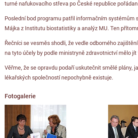
turné nafukovacího střeva po České republice pořáda
Poslední bod programu patřil informačním systémům s
Májka z Institutu biostatistiky a analýz MU. Ten příto
Řečníci se vesměs shodli, že vedle odborného zajištěn
na tyto účely by podle ministryně zdravotnictví mělo jí
Věřme, že se opravdu podaří uskutečnit smělé plány, j
lékařských společností nepochybně existuje.
Fotogalerie