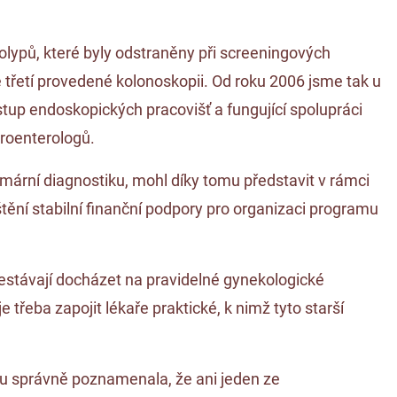
olypů, které byly odstraněny při screeningových
třetí provedené kolonoskopii. Od roku 2006 jsme tak u
ístup endoskopických pracovišť a fungující spolupráci
troenterologů.
mární diagnostiku, mohl díky tomu představit v rámci
tění stabilní finanční podpory pro organizaci programu
řestávají docházet na pravidelné gynekologické
řeba zapojit lékaře praktické, k nimž tyto starší
ku správně poznamenala, že ani jeden ze