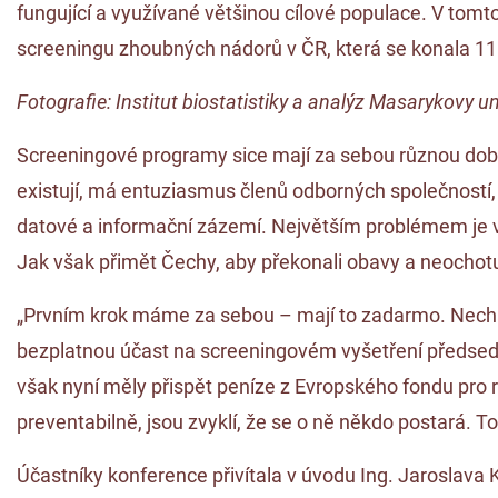
fungující a využívané většinou cílové populace. V tom
screeningu zhoubných nádorů v ČR, která se konala 11.
Fotografie: Institut biostatistiky a analýz Masarykovy un
Screeningové programy sice mají za sebou různou dobu
existují, má entuziasmus členů odborných společností, 
datové a informační zázemí. Největším problémem je vš
Jak však přimět Čechy, aby překonali obavy a neochot
„Prvním krok máme za sebou – mají to zadarmo. Necháp
bezplatnou účast na screeningovém vyšetření předseda 
však nyní měly přispět peníze z Evropského fondu pro re
preventabilně, jsou zvyklí, že se o ně někdo postará. To
Účastníky konference přivítala v úvodu Ing. Jaroslava 