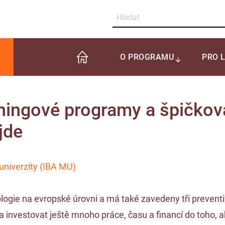
O PROGRAMU
PRO 
ingové programy a špičková
jde
 univerzity (IBA MU)
ologie na evropské úrovni a má také zavedeny tři preve
eba investovat ještě mnoho práce, času a financí do toho