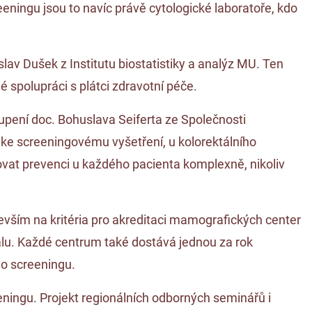
eningu jsou to navíc právě cytologické laboratoře, kdo
v Dušek z Institutu biostatistiky a analýz MU. Ten
é spolupráci s plátci zdravotní péče.
oupení doc. Bohuslava Seiferta ze Společnosti
 ke screeningovému vyšetření, u kolorektálního
ňovat prevenci u každého pacienta komplexně, nikoliv
ším na kritéria pro akreditaci mamografických center
nálu. Každé centrum také dostává jednou za rok
ho screeningu.
eningu. Projekt regionálních odborných seminářů i