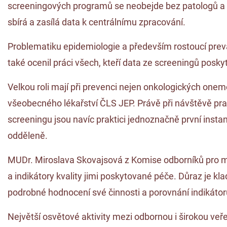
screeningových programů se neobejde bez patologů a cyt
sbírá a zasílá data k centrálnímu zpracování.
Problematiku epidemiologie a především rostoucí preva
také ocenil práci všech, kteří data ze screeningů posky
Velkou roli mají při prevenci nejen onkologických onem
všeobecného lékařství ČLS JEP. Právě při návštěvě pra
screeningu jsou navíc praktici jednoznačně první insta
odděleně.
MUDr. Miroslava Skovajsová z Komise odborníků pro ma
a indikátory kvality jimi poskytované péče. Důraz je k
podrobné hodnocení své činnosti a porovnání indikátor
Největší osvětové aktivity mezi odbornou i širokou veř