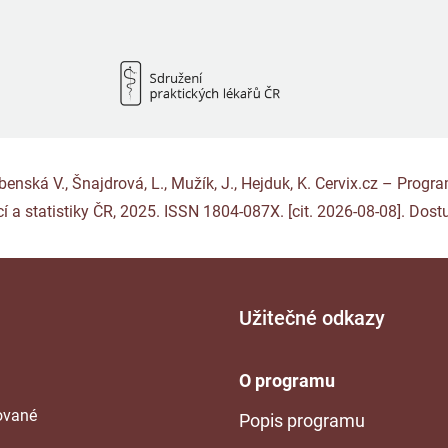
Rybenská V., Šnajdrová, L., Mužík, J., Hejduk, K. Cervix.cz – Pro
í a statistiky ČR, 2025. ISSN 1804-087X. [cit. 2026-08-08]. Dost
Užitečné odkazy
O programu
tované
Popis programu