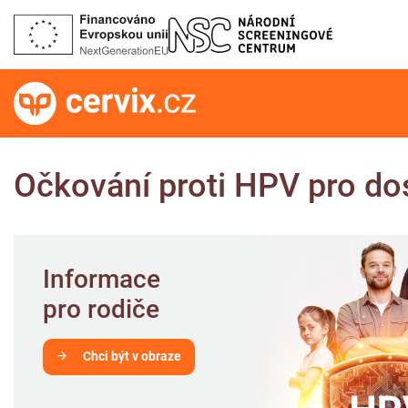
Očkování proti HPV pro dos
Informace
pro rodiče
Chci být v obraze