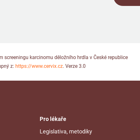
gram screeningu karcinomu děložního hrdla v České republice
upný z:
https://www.cervix.cz
. Verze 3.0
Pro lékaře
Legislativa, metodiky