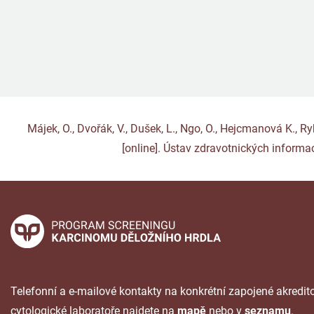
Májek, O., Dvořák, V., Dušek, L., Ngo, O., Hejcmanová K., 
[online]. Ústav zdravotnických informac
Telefonní a e-mailové kontakty na konkrétní zapojené akredi
cytologické laboratoře najdete na
mapě
nebo v
seznamu
.