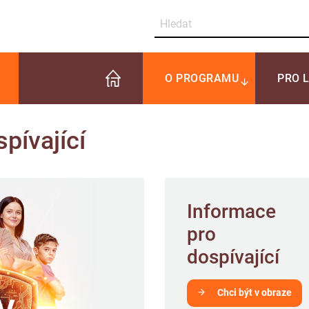
O PROGRAMU
PRO 
pívající
Informace
pro
dospívající
Chci být v obraze