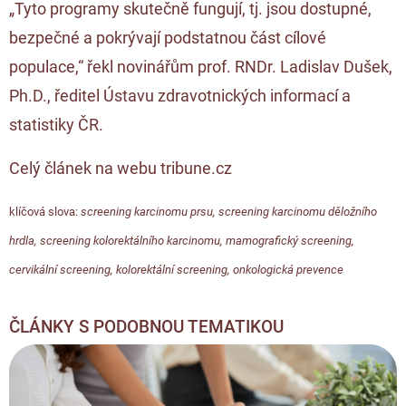
„Tyto programy skutečně fungují, tj. jsou dostupné,
bezpečné a pokrývají podstatnou část cílové
populace,“ řekl novinářům prof. RNDr. Ladislav Dušek,
Ph.D., ředitel Ústavu zdravotnických informací a
statistiky ČR.
Celý článek na webu tribune.cz
klíčová slova:
screening karcinomu prsu
,
screening karcinomu děložního
hrdla
,
screening kolorektálního karcinomu
,
mamografický screening
,
cervikální screening
,
kolorektální screening
,
onkologická prevence
ČLÁNKY S PODOBNOU TEMATIKOU