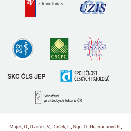
Májek, O., Dvořák, V., Dušek, L., Ngo, O., Hejcmanová K.,