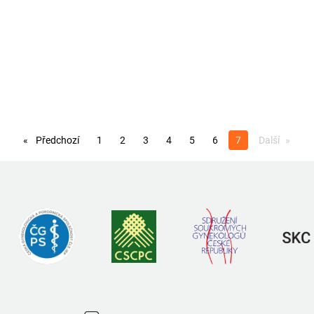
Předchozí
1
2
3
4
5
6
Jste na stránce
7
Další