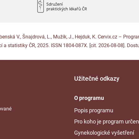
Rybenská V., Šnajdrová, L., Mužík, J., Hejduk, K. Cervix.cz – Pro
í a statistiky ČR, 2025. ISSN 1804-087X. [cit. 2026-08-08]. Dost
Užitečné odkazy
O programu
tované
Popis programu
Pro koho je program urče
Gynekologické vyšetření