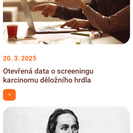
20. 3. 2025
Otevřená data o screeningu
karcinomu děložního hrdla
Chci být v obraze