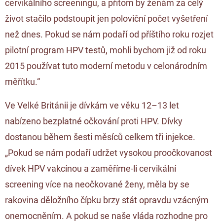
cervikálního screeningu, a přitom by ženám za celý
život stačilo podstoupit jen poloviční počet vyšetření
než dnes. Pokud se nám podaří od příštího roku rozjet
pilotní program HPV testů, mohli bychom již od roku
2015 používat tuto moderní metodu v celonárodním
měřítku.“
Ve Velké Británii je dívkám ve věku 12–13 let
nabízeno bezplatné očkování proti HPV. Dívky
dostanou během šesti měsíců celkem tři injekce.
„Pokud se nám podaří udržet vysokou proočkovanost
dívek HPV vakcínou a zaměříme-li cervikální
screening více na neočkované ženy, měla by se
rakovina děložního čípku brzy stát opravdu vzácným
onemocněním. A pokud se naše vláda rozhodne pro