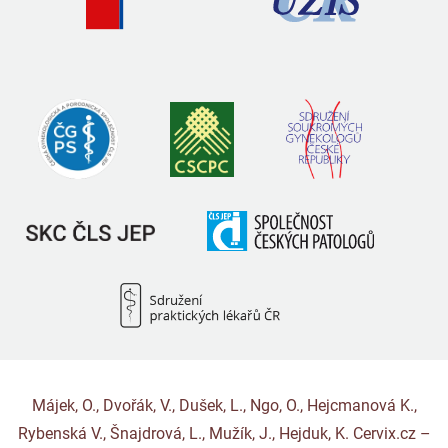
Májek, O., Dvořák, V., Dušek, L., Ngo, O., Hejcmanová K.,
Rybenská V., Šnajdrová, L., Mužík, J., Hejduk, K. Cervix.cz –