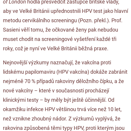
of London
hodlá přesvědčit zástupce britské vlády,
aby ve Velké Británii upřednostnili HPV test jako hlavní
metodu cervikálního screeningu (
Pozn. překl.
). Prof.
Sasieni věří tomu, že očkované ženy pak nebudou
muset chodit na screeningové vyšetření každé tři
roky, což je nyní ve Velké Británii běžná praxe.
Nejnovější výzkumy naznačují, že vakcína proti
lidskému papilomaviru (HPV vakcína) dokáže zabránit
nejméně 70 % případů rakoviny děložního čípku, a že
nové vakcíny – které v současnosti procházejí
klinickými testy – by měly být ještě účinnější. Od
okamžiku infekce HPV většinou trvá více než 10 let,
než vznikne zhoubný nádor. Z výzkumů vyplývá, že
rakovina způsobená těmi typy HPV, proti kterým jsou