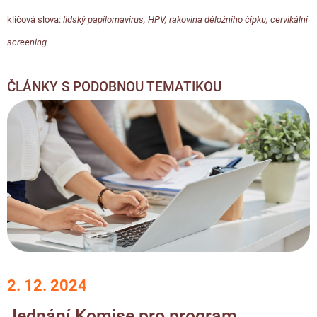
klíčová slova:
lidský papilomavirus
,
HPV
,
rakovina děložního čípku
,
cervikální
screening
ČLÁNKY S PODOBNOU TEMATIKOU
2. 12. 2024
Jednání Komise pro program