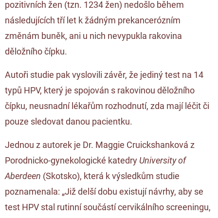
pozitivních žen (tzn. 1234 žen) nedošlo během
následujících tří let k žádným prekancerózním
změnám buněk, ani u nich nevypukla rakovina
děložního čípku.
Autoři studie pak vyslovili závěr, že jediný test na 14
typů HPV, který je spojován s rakovinou děložního
čípku, neusnadní lékařům rozhodnutí, zda mají léčit či
pouze sledovat danou pacientku.
Jednou z autorek je Dr. Maggie Cruickshanková z
Porodnicko-gynekologické katedry
University of
Aberdeen
(Skotsko), která k výsledkům studie
poznamenala: „Již delší dobu existují návrhy, aby se
test HPV stal rutinní součástí cervikálního screeningu,