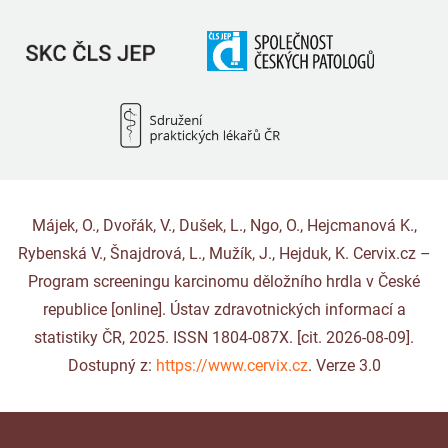
Májek, O., Dvořák, V., Dušek, L., Ngo, O., Hejcmanová K.,
Rybenská V., Šnajdrová, L., Mužík, J., Hejduk, K. Cervix.cz –
Program screeningu karcinomu děložního hrdla v České
republice [online]. Ústav zdravotnických informací a
statistiky ČR, 2025. ISSN 1804-087X. [cit. 2026-08-09].
Dostupný z:
https://www.cervix.cz
. Verze 3.0