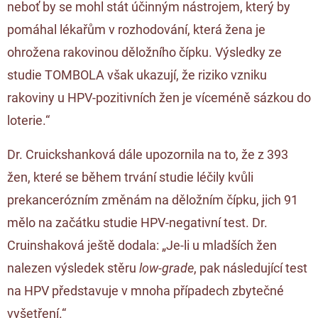
neboť by se mohl stát účinným nástrojem, který by
pomáhal lékařům v rozhodování, která žena je
ohrožena rakovinou děložního čípku. Výsledky ze
studie TOMBOLA však ukazují, že riziko vzniku
rakoviny u HPV-pozitivních žen je víceméně sázkou do
loterie.“
Dr. Cruickshanková dále upozornila na to, že z 393
žen, které se během trvání studie léčily kvůli
prekancerózním změnám na děložním čípku, jich 91
mělo na začátku studie HPV-negativní test. Dr.
Cruinshaková ještě dodala: „Je-li u mladších žen
nalezen výsledek stěru
low-grade
, pak následující test
na HPV představuje v mnoha případech zbytečné
vyšetření.“