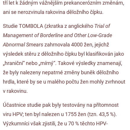
tří let k žádným vážnějším prekancerózním změnám,
ani se nerozvinula rakovina děložního čípku.
Studie TOMBOLA (zkratka z anglického
Trial of
Management of Borderline and Other Low-Grade
Abnormal Smears
zahrnovala 4000 žen, jejichž
výsledek stěru z děložního čípku byl klasifikován jako
„hraniční“ nebo „mírný“. Takové výsledky znamenají,
že byly nalezeny nepatrné změny buněk děložního
hrdla, které by se u malého počtu žen mohly zvrhnout
v rakovinu.
Účastnice studie pak byly testovány na přítomnost
viru HPV; ten byl nalezen u 1755 žen (tzn. 43,5 %).
Výzkumníci však zjistili, že u 70 % těchto HPV-