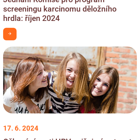
screeningu karcinomu děložního
hrdla: říjen 2024
Chci být v obraze
17. 6. 2024