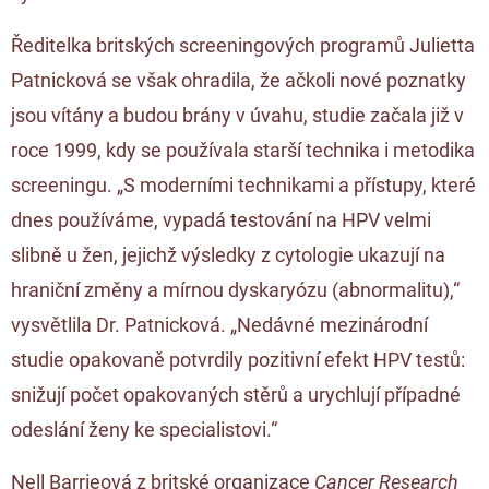
Ředitelka britských screeningových programů Julietta
Patnicková se však ohradila, že ačkoli nové poznatky
jsou vítány a budou brány v úvahu, studie začala již v
roce 1999, kdy se používala starší technika i metodika
screeningu. „S moderními technikami a přístupy, které
dnes používáme, vypadá testování na HPV velmi
slibně u žen, jejichž výsledky z cytologie ukazují na
hraniční změny a mírnou dyskaryózu (abnormalitu),“
vysvětlila Dr. Patnicková. „Nedávné mezinárodní
studie opakovaně potvrdily pozitivní efekt HPV testů:
snižují počet opakovaných stěrů a urychlují případné
odeslání ženy ke specialistovi.“
Nell Barrieová z britské organizace
Cancer Research