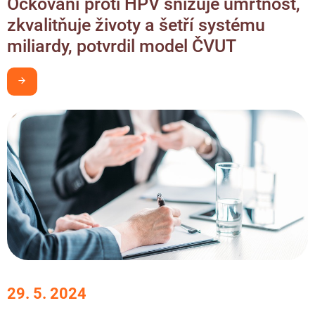
Očkování proti HPV snižuje úmrtnost,
zkvalitňuje životy a šetří systému
miliardy, potvrdil model ČVUT
Chci být v obraze
29. 5. 2024