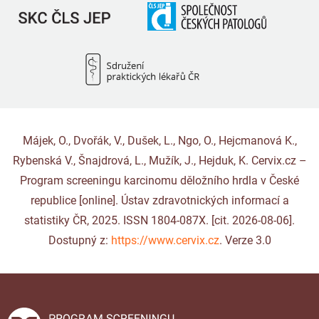
Májek, O., Dvořák, V., Dušek, L., Ngo, O., Hejcmanová K.,
Rybenská V., Šnajdrová, L., Mužík, J., Hejduk, K. Cervix.cz –
Program screeningu karcinomu děložního hrdla v České
republice [online]. Ústav zdravotnických informací a
statistiky ČR, 2025. ISSN 1804-087X. [cit. 2026-08-06].
Dostupný z:
https://www.cervix.cz
. Verze 3.0