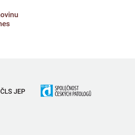
kovinu
nes