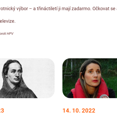
ický výbor – a třináctiletí ji mají zadarmo. Očkovat se 
elevize
.
proti HPV
23
14. 10. 2022