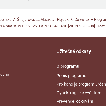
Rybenská V., Šnajdrová, L., Mužík, J., Hejduk, K. Cervix.cz – Pro
í a statistiky ČR, 2025. ISSN 1804-087X. [cit. 2026-08-08]. Dost
Užitečné odkazy
O programu
tované
Popis programu
Pro koho je program urče
Gynekologické vyšetření
Prevence, očkování