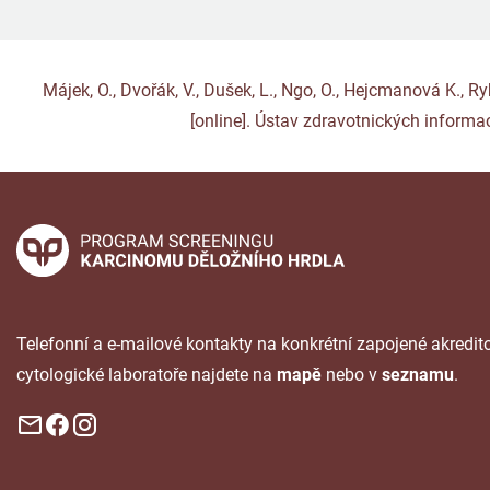
Májek, O., Dvořák, V., Dušek, L., Ngo, O., Hejcmanová K., 
[online]. Ústav zdravotnických informac
Telefonní a e-mailové kontakty na konkrétní zapojené akredi
cytologické laboratoře najdete na
mapě
nebo v
seznamu
.