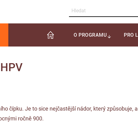
O PROGRAMU
PRO 
i HPV
o čípku. Je to sice nejčastější nádor, který způsobuje, al
ocnými ročně 900.