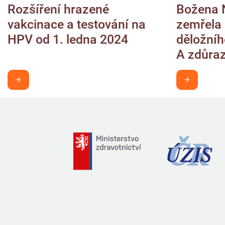
Rozšíření hrazené
Božena 
vakcinace a testování na
zemřela 
HPV od 1. ledna 2024
děložního
A zdůraz
Chci být v obraze
Chci být