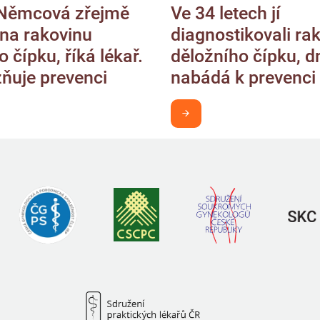
Němcová zřejmě
Ve 34 letech jí
na rakovinu
diagnostikovali ra
 čípku, říká lékař.
děložního čípku, d
ňuje prevenci
nabádá k prevenci
 v obraze
Chci být v obraze