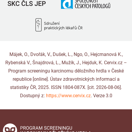
Májek, O., Dvořák, V., Dušek, L., Ngo, O., Hejcmanová K.,
Rybenská V., Šnajdrová, L., Mužík, J., Hejduk, K. Cervix.cz –
Program screeningu karcinomu děložního hrdla v České
republice [online]. Ústav zdravotnických informací a
statistiky ČR, 2025. ISSN 1804-087X. [cit. 2026-08-06].
Dostupný z:
https://www.cervix.cz
. Verze 3.0