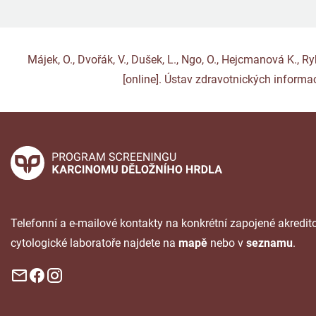
Májek, O., Dvořák, V., Dušek, L., Ngo, O., Hejcmanová K., 
[online]. Ústav zdravotnických informac
Telefonní a e-mailové kontakty na konkrétní zapojené akredi
cytologické laboratoře najdete na
mapě
nebo v
seznamu
.