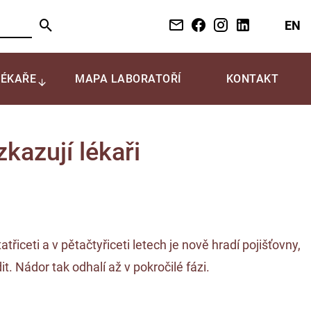
EN
LÉKAŘE
MAPA LABORATOŘÍ
KONTAKT
kazují lékaři
iceti a v pětačtyřiceti letech je nově hradí pojišťovny,
. Nádor tak odhalí až v pokročilé fázi.