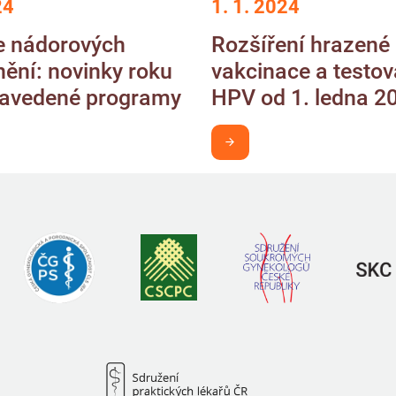
24
1. 1. 2024
e nádorových
Rozšíření hrazené
ění: novinky roku
vakcinace a testov
zavedené programy
HPV od 1. ledna 2
 v obraze
Chci být v obraze