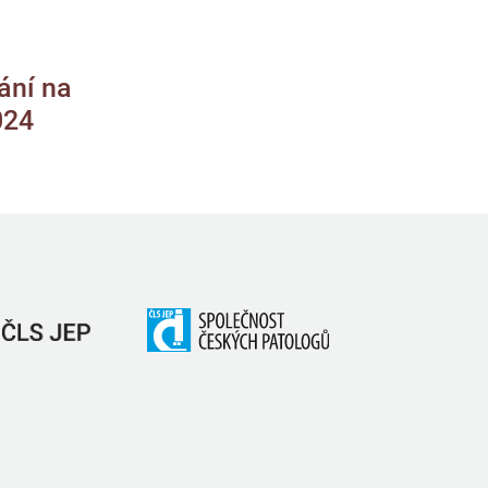
ání na
024