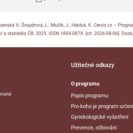
Rybenská V., Šnajdrová, L., Mužík, J., Hejduk, K. Cervix.cz – Pro
í a statistiky ČR, 2025. ISSN 1804-087X. [cit. 2026-08-06]. Dost
Užitečné odkazy
O programu
tované
Popis programu
Pro koho je program urče
Gynekologické vyšetření
Prevence, očkování