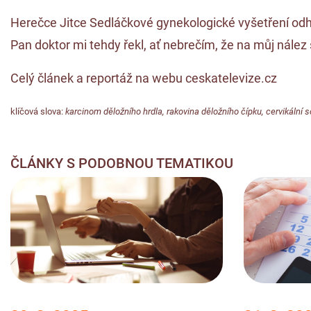
Herečce Jitce Sedláčkové gynekologické vyšetření odhal
Pan doktor mi tehdy řekl, ať nebrečím, že na můj nález
Celý článek a reportáž na webu ceskatelevize.cz
klíčová slova:
karcinom děložního hrdla
,
rakovina děložního čípku
,
cervikální 
ČLÁNKY S PODOBNOU TEMATIKOU