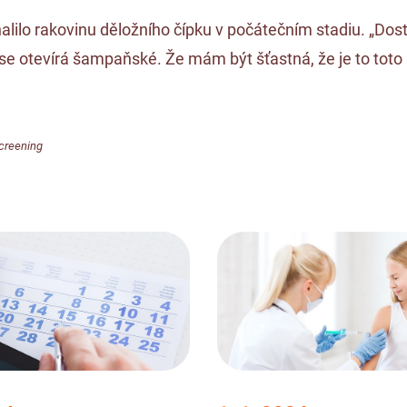
ilo rakovinu děložního čípku v počátečním stadiu. „Dosta
 se otevírá šampaňské. Že mám být šťastná, že je to toto
screening