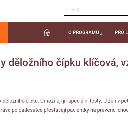
O PROGRAMU
PRO 
y děložního čípku klíčová, vz
žního čípku. Umožňují ji i speciální testy. U žen v pětatř
rávě po padesátce přestávají pacientky na prevenci chodit