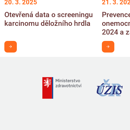
20. 3. 2025
21. 3. 20
Otevřená data o screeningu
Prevenc
karcinomu děložního hrdla
onemocn
2024 a 
Chci být v obraze
Chci být