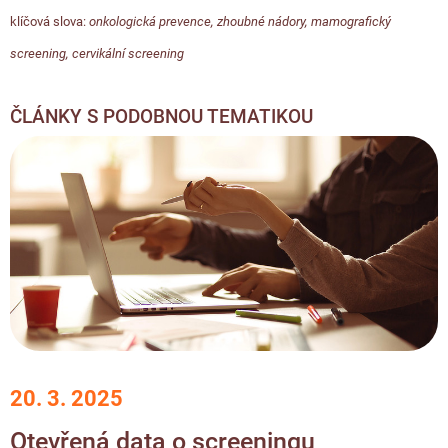
klíčová slova:
onkologická prevence
,
zhoubné nádory
,
mamografický
screening
,
cervikální screening
ČLÁNKY S PODOBNOU TEMATIKOU
20. 3. 2025
Otevřená data o screeningu