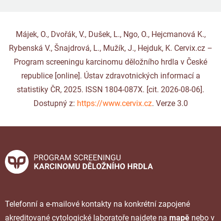
Májek, O., Dvořák, V., Dušek, L., Ngo, O., Hejcmanová K.,
Rybenská V., Šnajdrová, L., Mužík, J., Hejduk, K. Cervix.cz –
Program screeningu karcinomu děložního hrdla v České
republice [online]. Ústav zdravotnických informací a
statistiky ČR, 2025. ISSN 1804-087X. [cit. 2026-08-06].
Dostupný z:
https://www.cervix.cz
. Verze 3.0
Telefonní a e-mailové kontakty na konkrétní zapojené
akreditované cytologické laboratoře najdete na
mapě
nebo v