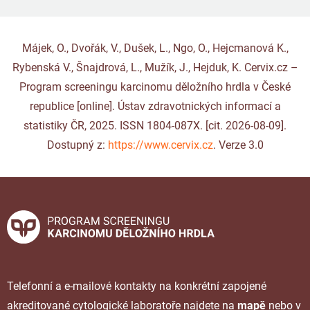
Májek, O., Dvořák, V., Dušek, L., Ngo, O., Hejcmanová K.,
Rybenská V., Šnajdrová, L., Mužík, J., Hejduk, K. Cervix.cz –
Program screeningu karcinomu děložního hrdla v České
republice [online]. Ústav zdravotnických informací a
statistiky ČR, 2025. ISSN 1804-087X. [cit. 2026-08-09].
Dostupný z:
https://www.cervix.cz
. Verze 3.0
Telefonní a e-mailové kontakty na konkrétní zapojené
akreditované cytologické laboratoře najdete na
mapě
nebo v