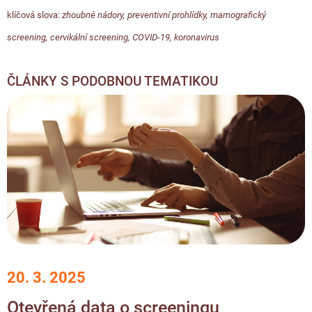
klíčová slova:
zhoubné nádory
,
preventivní prohlídky
,
mamografický
screening
,
cervikální screening
,
COVID-19
,
koronavirus
ČLÁNKY S PODOBNOU TEMATIKOU
20. 3. 2025
Otevřená data o screeningu