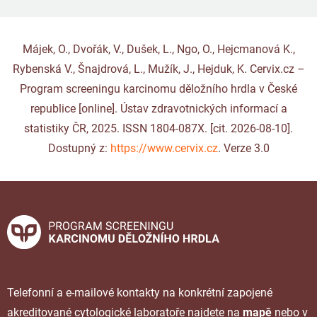
Májek, O., Dvořák, V., Dušek, L., Ngo, O., Hejcmanová K.,
Rybenská V., Šnajdrová, L., Mužík, J., Hejduk, K. Cervix.cz –
Program screeningu karcinomu děložního hrdla v České
republice [online]. Ústav zdravotnických informací a
statistiky ČR, 2025. ISSN 1804-087X. [cit. 2026-08-10].
Dostupný z:
https://www.cervix.cz
. Verze 3.0
Telefonní a e-mailové kontakty na konkrétní zapojené
akreditované cytologické laboratoře najdete na
mapě
nebo v