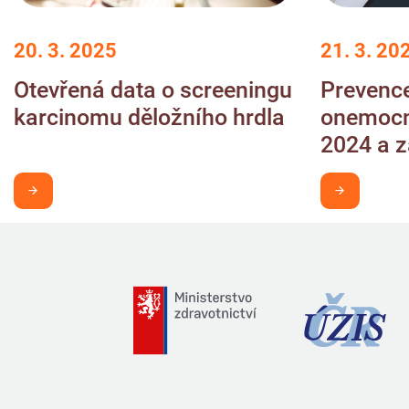
20. 3. 2025
21. 3. 20
Otevřená data o screeningu
Prevenc
karcinomu děložního hrdla
onemocn
2024 a 
Chci být v obraze
Chci být