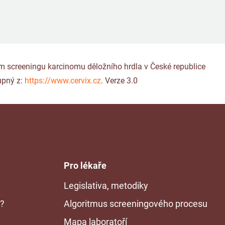
gram screeningu karcinomu děložního hrdla v České republice
upný z:
https://www.cervix.cz
. Verze 3.0
Pro lékaře
Legislativa, metodiky
n?
Algoritmus screeningového procesu
Mapa laboratoří