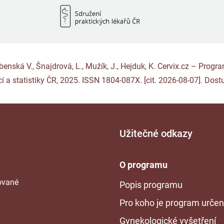
Rybenská V., Šnajdrová, L., Mužík, J., Hejduk, K. Cervix.cz – Pro
í a statistiky ČR, 2025. ISSN 1804-087X. [cit. 2026-08-07]. Dost
Užitečné odkazy
O programu
tované
Popis programu
Pro koho je program urče
Gynekologické vyšetření