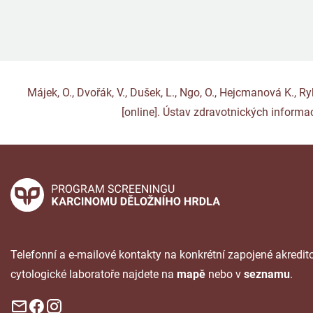
Májek, O., Dvořák, V., Dušek, L., Ngo, O., Hejcmanová K., 
[online]. Ústav zdravotnických informac
Telefonní a e-mailové kontakty na konkrétní zapojené akredi
cytologické laboratoře najdete na
mapě
nebo v
seznamu
.