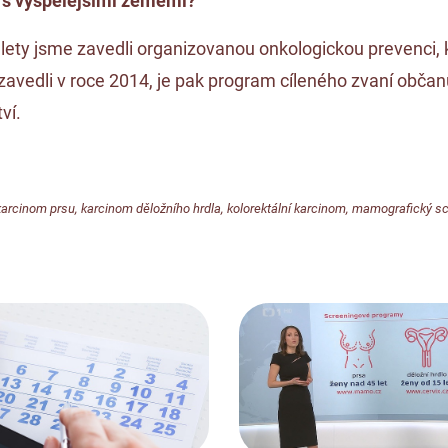
í s vyspělejšími zeměmi?
ety jsme zavedli organizovanou onkologickou prevenci, kt
 zavedli v roce 2014, je pak program cíleného zvaní občan
ví.
karcinom prsu
,
karcinom děložního hrdla
,
kolorektální karcinom
,
mamografický sc