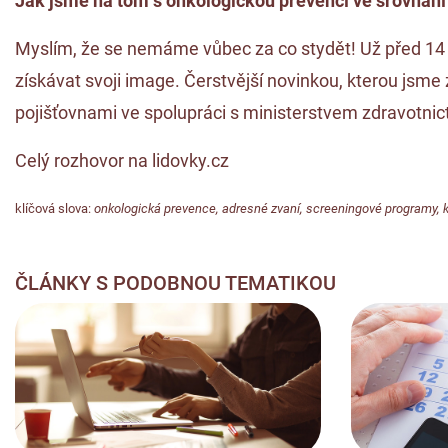
Jak jsme na tom s onkologickou prevencí ve srovnán
Myslím, že se nemáme vůbec za co stydět! Už před 14 l
získávat svoji image. Čerstvější novinkou, kterou jsme
pojišťovnami ve spolupráci s ministerstvem zdravotnict
Celý rozhovor na lidovky.cz
klíčová slova:
onkologická prevence
,
adresné zvaní
,
screeningové programy
,
ČLÁNKY S PODOBNOU TEMATIKOU