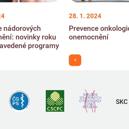
24
28. 1. 2024
e nádorových
Prevence onkologi
ění: novinky roku
onemocnění
zavedené programy
 v obraze
Chci být v obraze