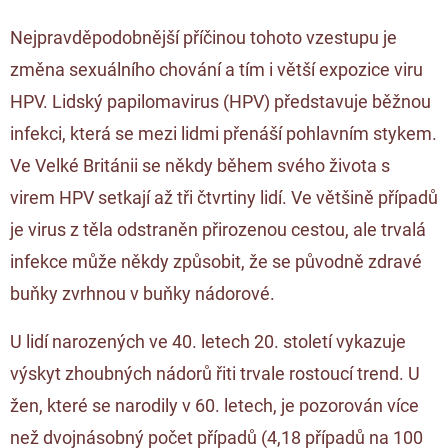
Nejpravděpodobnější příčinou tohoto vzestupu je
změna sexuálního chování a tím i větší expozice viru
HPV. Lidský papilomavirus (HPV) představuje běžnou
infekci, která se mezi lidmi přenáší pohlavním stykem.
Ve Velké Británii se někdy během svého života s
virem HPV setkají až tři čtvrtiny lidí. Ve většině případů
je virus z těla odstraněn přirozenou cestou, ale trvalá
infekce může někdy způsobit, že se původně zdravé
buňky zvrhnou v buňky nádorové.
U lidí narozených ve 40. letech 20. století vykazuje
výskyt zhoubných nádorů řiti trvale rostoucí trend. U
žen, které se narodily v 60. letech, je pozorován více
než dvojnásobný počet případů (4,18 případů na 100