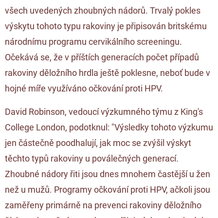
všech uvedených zhoubných nádorů. Trvalý pokles
výskytu tohoto typu rakoviny je připisován britskému
národnímu programu cervikálního screeningu.
Očekává se, že v příštích generacích počet případů
rakoviny děložního hrdla ještě poklesne, neboť bude v
hojné míře využíváno očkování proti HPV.
David Robinson, vedoucí výzkumného týmu z King's
College London, podotknul: "Výsledky tohoto výzkumu
jen částečně poodhalují, jak moc se zvýšil výskyt
těchto typů rakoviny u poválečných generací.
Zhoubné nádory řiti jsou dnes mnohem častější u žen
než u mužů. Programy očkování proti HPV, ačkoli jsou
zaměřeny primárně na prevenci rakoviny děložního