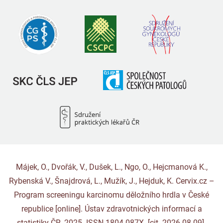
Májek, O., Dvořák, V., Dušek, L., Ngo, O., Hejcmanová K.,
Rybenská V., Šnajdrová, L., Mužík, J., Hejduk, K. Cervix.cz –
Program screeningu karcinomu děložního hrdla v České
republice [online]. Ústav zdravotnických informací a
statistiky ČR, 2025. ISSN 1804-087X. [cit. 2026-08-09].