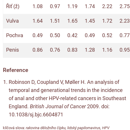
Řiť (ž)
1.08
0.97
1.19
1.74
2.22
2.75
Vulva
1.64
1.51
1.65
1.45
1.72
2.23
Pochva
0.49
0.50
0.42
0.49
0.52
0.77
Penis
0.86
0.76
0.83
1.28
1.16
0.95
Reference
Robinson D, Coupland V, Møller H. An analysis of
temporal and generational trends in the incidence
of anal and other HPV-related cancers in Southeast
England.
British Journal of Cancer
2009. doi:
10.1038/sj.bjc.6604871
klíčová slova:
rakovina děložního čípku
,
lidský papilomavirus
,
HPV