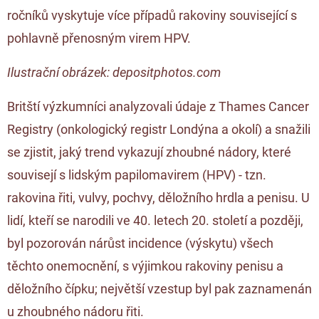
ročníků vyskytuje více případů rakoviny související s
pohlavně přenosným virem HPV.
Ilustrační obrázek: depositphotos.com
Britští výzkumníci analyzovali údaje z Thames Cancer
Registry (onkologický registr Londýna a okolí) a snažili
se zjistit, jaký trend vykazují zhoubné nádory, které
souvisejí s lidským papilomavirem (HPV) - tzn.
rakovina řiti, vulvy, pochvy, děložního hrdla a penisu. U
lidí, kteří se narodili ve 40. letech 20. století a později,
byl pozorován nárůst incidence (výskytu) všech
těchto onemocnění, s výjimkou rakoviny penisu a
děložního čípku; největší vzestup byl pak zaznamenán
u zhoubného nádoru řiti.