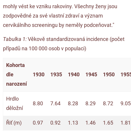
mohly vést ke vzniku rakoviny. Všechny ženy jsou
zodpovědné za své vlastní zdraví a význam
cervikálního screeningu by neměly podceňovat."
Tabulka 1:
Věkově standardizovaná incidence (počet
případů na 100 000 osob v populaci)
Kohorta
dle
1930
1935
1940
1945
1950
195
narození
Hrdlo
8.80
7.64
8.28
8.29
8.72
9.05
děložní
Řiť (m)
0.97
0.92
1.13
1.46
1.65
1.81