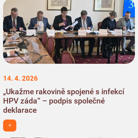
14. 4. 2026
„Ukažme rakovině spojené s infekcí
HPV záda“ – podpis společné
deklarace
Chci být v obraze