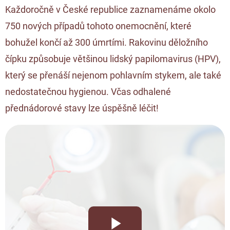
Každoročně v České republice zaznamenáme okolo
750 nových případů tohoto onemocnění, které
bohužel končí až 300 úmrtími. Rakovinu děložního
čípku způsobuje většinou lidský papilomavirus (HPV),
který se přenáší nejenom pohlavním stykem, ale také
nedostatečnou hygienou. Včas odhalené
přednádorové stavy lze úspěšně léčit!