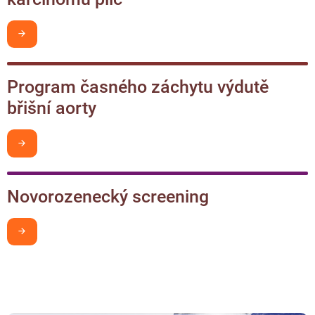
Chci být v obraze
Program časného záchytu výdutě
břišní aorty
Chci být v obraze
Novorozenecký screening
Chci být v obraze