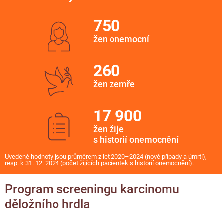
750
žen onemocní
260
žen zemře
17 900
žen žije
s historií onemocnění
Uvedené hodnoty jsou průměrem z let 2020–2024 (nové případy a úmrtí),
resp. k 31. 12. 2024 (počet žijících pacientek s historií onemocnění).
Program screeningu karcinomu
děložního hrdla