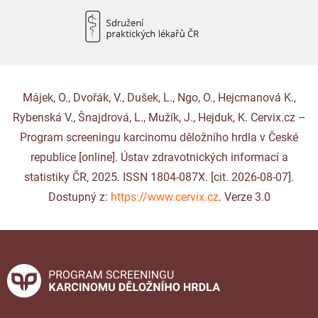
Májek, O., Dvořák, V., Dušek, L., Ngo, O., Hejcmanová K.,
Rybenská V., Šnajdrová, L., Mužík, J., Hejduk, K. Cervix.cz –
Program screeningu karcinomu děložního hrdla v České
republice [online]. Ústav zdravotnických informací a
statistiky ČR, 2025. ISSN 1804-087X. [cit. 2026-08-07].
Dostupný z:
https://www.cervix.cz
. Verze 3.0