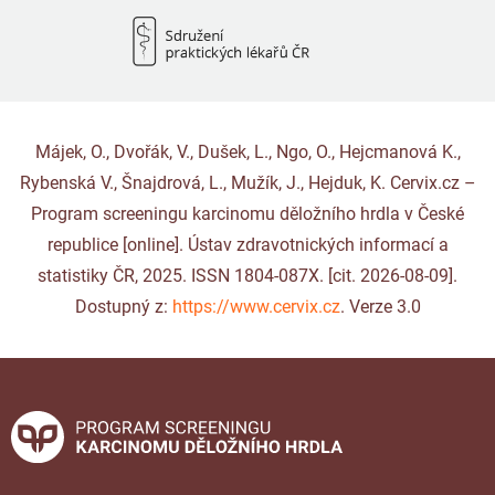
Májek, O., Dvořák, V., Dušek, L., Ngo, O., Hejcmanová K.,
Rybenská V., Šnajdrová, L., Mužík, J., Hejduk, K. Cervix.cz –
Program screeningu karcinomu děložního hrdla v České
republice [online]. Ústav zdravotnických informací a
statistiky ČR, 2025. ISSN 1804-087X. [cit. 2026-08-09].
Dostupný z:
https://www.cervix.cz
. Verze 3.0