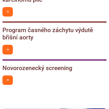
Chci být v obraze
Program časného záchytu výdutě
břišní aorty
Chci být v obraze
Novorozenecký screening
Chci být v obraze