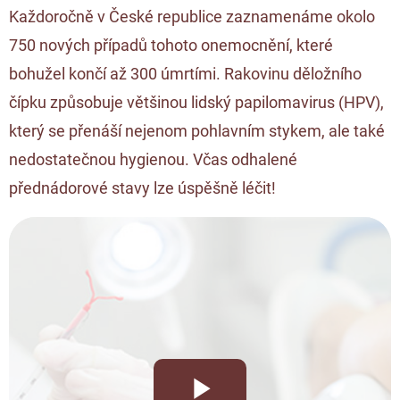
Každoročně v České republice zaznamenáme okolo
750 nových případů tohoto onemocnění, které
bohužel končí až 300 úmrtími. Rakovinu děložního
čípku způsobuje většinou lidský papilomavirus (HPV),
který se přenáší nejenom pohlavním stykem, ale také
nedostatečnou hygienou. Včas odhalené
přednádorové stavy lze úspěšně léčit!