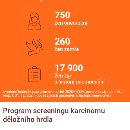
750
žen onemocní
260
žen zemře
17 900
žen žije
s historií onemocnění
Uvedené hodnoty jsou průměrem z let 2020–2024 (nové případy a úmrtí),
resp. k 31. 12. 2024 (počet žijících pacientek s historií onemocnění).
Program screeningu karcinomu
děložního hrdla