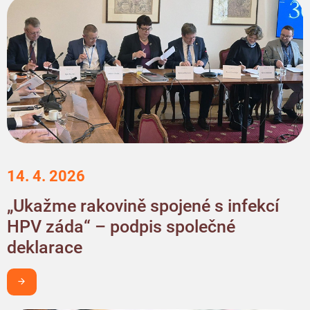
14. 4. 2026
„Ukažme rakovině spojené s infekcí
HPV záda“ – podpis společné
deklarace
Chci být v obraze