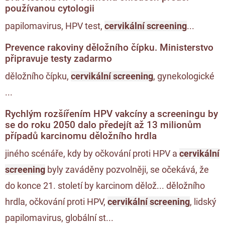
používanou cytologii
papilomavirus, HPV test,
cervikální screening
...
Prevence rakoviny děložního čípku. Ministerstvo
připravuje testy zadarmo
děložního čípku,
cervikální screening
, gynekologické
...
Rychlým rozšířením HPV vakcíny a screeningu by
se do roku 2050 dalo předejít až 13 milionům
případů karcinomu děložního hrdla
jiného scénáře, kdy by očkování proti HPV a
cervikální
screening
byly zaváděny pozvolněji, se očekává, že
do konce 21. století by karcinom dělož... děložního
hrdla, očkování proti HPV,
cervikální screening
, lidský
papilomavirus, globální st...