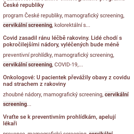
České republiky
program České republiky, mamografický screening,
cervikální screening
, kolorektální s...
Covid zasadil ránu léčbě rakoviny. Lidé chodí s
pokročilejšími nádory, vyléčených bude méně
preventivní prohlídky, mamografický screening,
cervikální screening
, COVID-19,...
Onkologové: U pacientek převážily obavy z covidu
nad strachem z rakoviny
zhoubné nádory, mamografický screening,
cervikální
screening
...
Vraťte se k preventivním prohlídkám, apelují
lékaři
prevence, mamografický screening,
cervikální