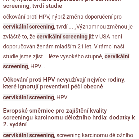
screening, tvrdí studie
očkování proti HPV, nýbrž změna doporučení pro
cervikální screening
, tvrdí ... „Významnou změnou je
zvláště to, že
cervikální screening
již v USA není
doporučován ženám mladším 21 let. V rámci naší
studie jsme zjist... léze vysokého stupně,
cervikální
screening
, HPV...
Očkování proti HPV nevyužívají nejvíce rodiny,
které ignorují preventivní péči obecně
cervikální screening
, HPV...
Evropské směrnice pro zajištění kvality
screeningu karcinomu děložního hrdla: dodatky k
2. vydání
cervikální screening
, screening karcinomu děložního