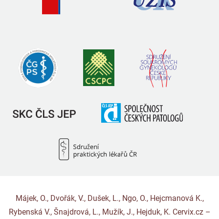
Májek, O., Dvořák, V., Dušek, L., Ngo, O., Hejcmanová K.,
Rybenská V., Šnajdrová, L., Mužík, J., Hejduk, K. Cervix.cz –