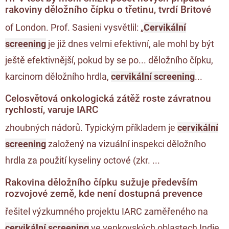
rakoviny děložního čípku o třetinu, tvrdí Britové
of London. Prof. Sasieni vysvětlil: „
Cervikální
screening
je již dnes velmi efektivní, ale mohl by být
ještě efektivnější, pokud by se po... děložního čípku,
karcinom děložního hrdla,
cervikální screening
...
Celosvětová onkologická zátěž roste závratnou
rychlostí, varuje IARC
zhoubných nádorů. Typickým příkladem je
cervikální
screening
založený na vizuální inspekci děložního
hrdla za použití kyseliny octové (zkr. ...
Rakovina děložního čípku sužuje především
rozvojové země, kde není dostupná prevence
řešitel výzkumného projektu IARC zaměřeného na
cervikální screening
ve venkovských oblastech Indie.