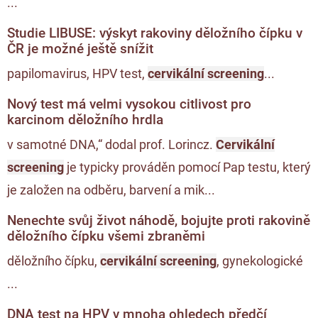
...
Studie LIBUSE: výskyt rakoviny děložního čípku v
ČR je možné ještě snížit
papilomavirus, HPV test,
cervikální screening
...
Nový test má velmi vysokou citlivost pro
karcinom děložního hrdla
v samotné DNA,“ dodal prof. Lorincz.
Cervikální
screening
je typicky prováděn pomocí Pap testu, který
je založen na odběru, barvení a mik...
Nenechte svůj život náhodě, bojujte proti rakovině
děložního čípku všemi zbraněmi
děložního čípku,
cervikální screening
, gynekologické
...
DNA test na HPV v mnoha ohledech předčí