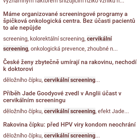
významným faktorem snižujícím riziko vzniku n...
Máme organizované screeningové programy a
špičková onkologická centra. Bez účasti pacientů
to ale nepůjde
screening, kolorektální screening,
cervikální
screening
, onkologická prevence, zhoubné n...
České ženy zbytečně umírají na rakovinu, nechodí
k doktorovi
děložního čípku,
cervikální screening
...
Příběh Jade Goodyové zvedl v Anglii účast v
cervikálním screeningu
děložního čípku,
cervikální screening
, efekt Jade...
Rakovina čípku: před HPV viry kondom neochrání
děložního čípku,
cervikální screening
...