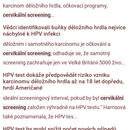
karcinom děložního hrdla, očkovací programy,
cervikální screening
...
Vědci identifikovali buňky děložního hrdla nejvíce
náchylné k HPV infekci
děložním i samotného karcinomu je očkování a
cervikální screening
; odhaduje se, že samotný
screening zachraňuje jen ve Velké Británii 5000 živo...
HPV test dokáže předpovědět riziko vzniku
karcinomu děložního hrdla až na 18 let dopředu,
tvrdí Američané
ideální screeningový interval, pokud by byl
cervikální
screening
založen výhradně na HPV testu.“ Harrisová
také poznamenala, že HPV tes...
HPV test by mohl snížit počet nových případů