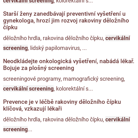
cervikální screening
, kolorektální s...
Starší ženy zanedbávají preventivní vyšetření u
gynekologa, hrozí jim rozvoj rakoviny děložního
čípku
děložního hrdla, rakovina děložního čípku,
cervikální
screening
, lidský papilomavirus, ...
Neodkládejte onkologická vyšetření, nabádá lékař.
Bojuje za plošný screening
screeningové programy, mamografický screening,
cervikální screening
, kolorektální s...
Prevence je v léčbě rakoviny děložního čípku
klíčová, vzkazují lékaři
děložního hrdla, rakovina děložního čípku,
cervikální
screening
...