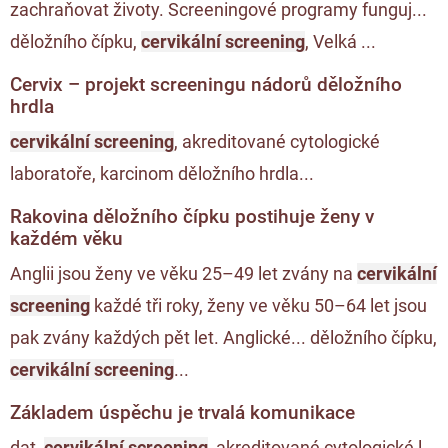
zachraňovat životy. Screeningové programy funguj...
děložního čípku,
cervikální screening
, Velká ...
Cervix – projekt screeningu nádorů děložního
hrdla
cervikální screening
, akreditované cytologické
laboratoře, karcinom děložního hrdla...
Rakovina děložního čípku postihuje ženy v
každém věku
Anglii jsou ženy ve věku 25–49 let zvány na
cervikální
screening
každé tři roky, ženy ve věku 50–64 let jsou
pak zvány každých pět let. Anglické... děložního čípku,
cervikální screening
...
Základem úspěchu je trvalá komunikace
dat,
cervikální screening
, akreditované cytologické l...