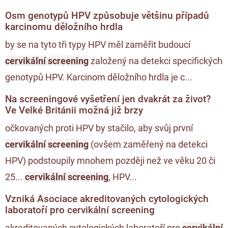
Osm genotypů HPV způsobuje většinu případů
karcinomu děložního hrdla
by se na tyto tři typy HPV měl zaměřit budoucí
cervikální screening
založený na detekci specifických
genotypů HPV. Karcinom děložního hrdla je c...
Na screeningové vyšetření jen dvakrát za život?
Ve Velké Británii možná již brzy
očkovaných proti HPV by stačilo, aby svůj první
cervikální screening
(ovšem zaměřený na detekci
HPV) podstoupily mnohem později než ve věku 20 či
25...
cervikální screening
, HPV...
Vzniká Asociace akreditovaných cytologických
laboratoří pro cervikální screening
akreditovaných cytologických laboratoří pro
cervikální